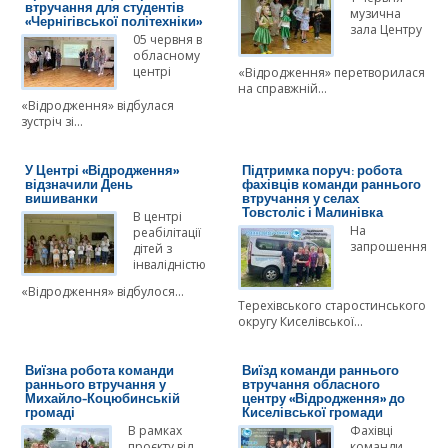
втручання для студентів
музична
«Чернігівської політехніки»
зала Центру
05 червня в
обласному
центрі
«Відродження» перетворилася
на справжній…
«Відродження» відбулася
зустріч зі…
У Центрі «Відродження»
Підтримка поруч: робота
відзначили День
фахівців команди раннього
вишиванки
втручання у селах
Товстоліс і Малинівка
В центрі
На
реабілітації
запрошення
дітей з
інвалідністю
«Відродження» відбулося…
Терехівського старостинського
округу Киселівської…
Виїзна робота команди
Виїзд команди раннього
раннього втручання у
втручання обласного
Михайло-Коцюбинській
центру «Відродження» до
громаді
Киселівської громади
В рамках
Фахівці
проєкту від
команди