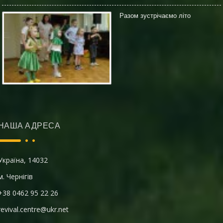
Разом зустрічаємо літо
НАША АДРЕСА
Україна, 14032
м. Чернігів
+38 0462 95 22 26
revival.centre@ukr.net