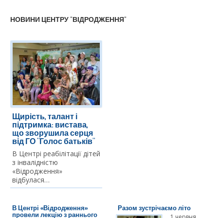
НОВИНИ ЦЕНТРУ "ВІДРОДЖЕННЯ"
Щирість, талант і
підтримка: вистава,
що зворушила серця
від ГО "Голос батьків"
В Центрі реабілітації дітей
з інвалідністю
«Відродження»
відбулася…
В Центрі «Відродження»
Разом зустрічаємо літо
провели лекцію з раннього
1 червня