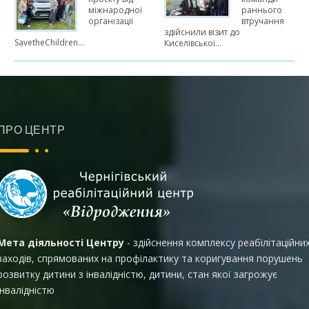
міжнародної
раннього
організації
втручання
здійснили візит до
SavetheChildren…
Киселівської…
ПРО ЦЕНТР
Мета діяльності Центру
- здійснення комплексу реабілітаційни
заходів, спрямованих на профілактику та коригування порушень
розвитку дитини з інвалідністю, дитини, стан якої загрожує
інвалідністю