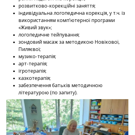
розвитково-корекційні заняття;
індивідуальна логопедична корекція, у т.ч. із
використанням комп’ютерної програми
«Живий звук»;
логопедичне тейпування;
зондовий масаж за методикою Новікової,
Пиляєвої;
музико-терапія;
арт-терапія;
ігротерапія;
казкотерапія;
забезпечення батьків методичною
літературою (по запиту).