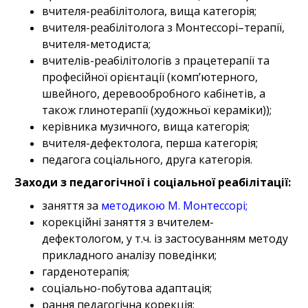
вчителя-реабілітолога, вища категорія;
вчителя-реабілітолога з Монтессорі–терапії,
вчителя-методиста;
вчителів-реабілітологів з працетерапії та
професійної орієнтації (комп’ютерного,
швейного, деревообробного кабінетів, а
також глинотерапії (художньої кераміки));
керівника музичного, вища категорія;
вчителя-дефектолога, перша категорія;
педагога соціального, друга категорія.
Заходи з педагогічної і соціальної реабілітації:
заняття за
методикою М. Монтессорі
;
корекційні заняття з вчителем-
дефектологом, у т.ч. із застосуванням методу
прикладного аналізу поведінки;
гарденотерапія;
соціально-побутова адаптація;
рання педагогічна корекція;